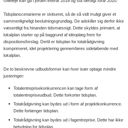
Gilleleje kan gå i jorden efterår 2018 og stå færdigt forår 2020.
Tidsplanscenarierne er skitseret, så de så vidt muligt giver et
sammenligneligt beslutningsgrundlag. De adskiller sig derfor ikke
væsentligt fra hinanden tidsmæssigt. Dette skyldes primært, at
lokalplan starter op på baggrund af idéoplæg frem for
dispositionsforslag. Dertil er tidsplan for totalrådgivning
komprimeret, idet projektering gennemføres sideløbende med
lokalplan.
De to beskrevne udbudsformer kan hver især optage mindre
justeringer:
Totalentreprisekonkurrencen kan tage form af
totalentrepriseudbud. Dette forkorter tidsplan.
Totalrådgivning kan bydes u
d i form af projektkonkurrence.
Dette forlænger tidsplan.
Totalrådgivning kan bydes ud i fagentreprise. Dette har ikke
betydning for tidsplan.