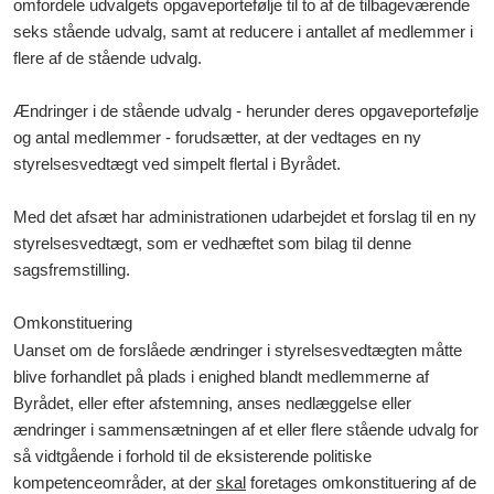
omfordele udvalgets opgaveportefølje til to af de tilbageværende
seks stående udvalg, samt at reducere i antallet af medlemmer i
flere af de stående udvalg.
Ændringer i de stående udvalg - herunder deres opgaveportefølje
og antal medlemmer - forudsætter, at der vedtages en ny
styrelsesvedtægt ved simpelt flertal i Byrådet.
Med det afsæt har administrationen udarbejdet et forslag til en ny
styrelsesvedtægt, som er vedhæftet som bilag til denne
sagsfremstilling.
Omkonstituering
Uanset om de forslåede ændringer i styrelsesvedtægten måtte
blive forhandlet på plads i enighed blandt medlemmerne af
Byrådet, eller efter afstemning, anses nedlæggelse eller
ændringer i sammensætningen af et eller flere stående udvalg for
så vidtgående i forhold til de eksisterende politiske
kompetenceområder, at der
skal
foretages omkonstituering af de