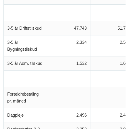
3-5 år Driftstilskud
47.743
51.71
3-5 år
2.334
2.50
Bygningstilskud
3-5 år Adm. tilskud
1.532
1.64
Forældrebetaling
pr. måned
Dagpleje
2.496
2.49