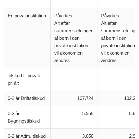
En privat institution
Påvirkes.
Påvirkes.
Alt efter
Alt efter
sammensætningen
sammensætninge
af børn i den
af børn i den
private institution
private institution
vil økonomien
vil økonomien
ændres
ændres
Tilskud til private
pr. år:
0-2 år Driftstilskud
107.724
102.36
0-2 år
5.955
5.66
Bygningstilskud
0-2 år Adm. tilskud
3.050
2.90