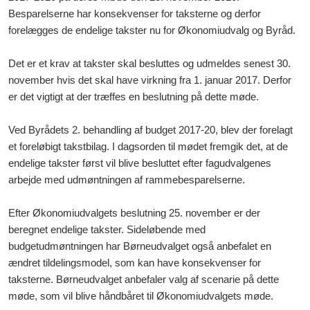
Besparelserne har konsekvenser for taksterne og derfor
forelægges de endelige takster nu for Økonomiudvalg og Byråd.
Det er et krav at takster skal besluttes og udmeldes senest 30.
november hvis det skal have virkning fra 1. januar 2017. Derfor
er det vigtigt at der træffes en beslutning på dette møde.
Ved Byrådets 2. behandling af budget 2017-20, blev der forelagt
et foreløbigt takstbilag. I dagsorden til mødet fremgik det, at de
endelige takster først vil blive besluttet efter fagudvalgenes
arbejde med udmøntningen af rammebesparelserne.
Efter Økonomiudvalgets beslutning 25. november er der
beregnet endelige takster. Sideløbende med
budgetudmøntningen har Børneudvalget også anbefalet en
ændret tildelingsmodel, som kan have konsekvenser for
taksterne. Børneudvalget anbefaler valg af scenarie på dette
møde, som vil blive håndbåret til Økonomiudvalgets møde.