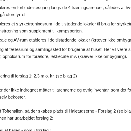
bleres en forbindelsesgang langs de 4 træningsarenaer, således at hv
gå uforstyrret.
leres et styrketræningsrum i de tilstødende lokaler til brug for styrke
onstræning som supplement til kampsporten.
ale og AV-rum etableres i de tilstødende lokaler (kræver ikke ombygn
ng af fællesrum og samlingssted for brugerne af huset. Her vil være s
 opholdsrum for forældre, lektiecafé mv. (kræver ikke ombygning).
ring til forslag 1: 2,3 mio. kr. (se bilag 2)
er der ikke indregnet måtter til arenaerne og øvrig inventar, som det f
selv bekoster.
Toftehallen, så der skabes plads til Haletudserne - Forslag 2 (se bila
nen har udarbejdet forslag 2:
ng af hallen - som i forslag 1