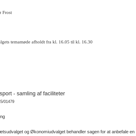
 Frost
ets temamøde afholdt fra kl. 16.05 til kl. 16.30
ort - samling af faciliteter
15/01479
ing
rætsudvalget og Økonomiudvalget behandler sagen for at anbefale en b