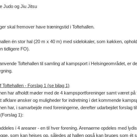
 Judo og Jiu Jitsu
ger skal fremover have træningstid i Toftehallen.
ehallen én stor hal (20 m x 40 m) med sidelokaler, som køkken, opho
 tidligere FO).
anvende Toftehallen til samling af kampsport i Helsingeområdet, er d
gning.
Toftehallen - Forslag 1 (se bilag 1)
onen har afholdt møder med de 4 kampsportforeninger samt været på 
 at afklare ønsker og muligheder for indretning i det kommende kamps
nen har, i samarbejde med foreningerne, derefter udarbejdet forslag t
 (Forslag 1):
nddeles i 4 areaner - en til hver forening. Arenaerne opdeles med lydi
ægge, som kan hejses op, således at hallen også kan bruges som ét s