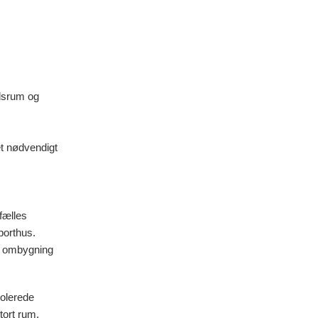
ldsrum og
et nødvendigt
fælles
porthus.
il ombygning
solerede
tort rum.