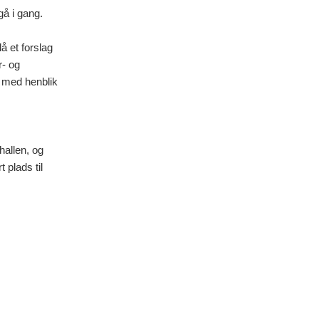
gå i gang.
å et forslag
r- og
n med henblik
hallen, og
 plads til