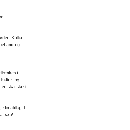
amt
der i Kultur-
sbehandling
ndtænkes i
 Kultur- og
ten skal ske i
klimatiltag. I
s, skal