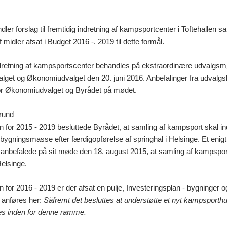
er forslag til fremtidig indretning af kampsportcenter i Toftehallen s
midler afsat i Budget 2016 -. 2019 til dette formål.
retning af kampsportscenter behandles på ekstraordinære udvalgsmø
lget og Økonomiudvalget den 20. juni 2016. Anbefalinger fra udvalg
or Økonomiudvalget og Byrådet på mødet.
rund
en for 2015 - 2019 besluttede Byrådet, at samling af kampsport skal i
bygningsmasse efter færdigopførelse af springhal i Helsinge. Et enigt
anbefalede på sit møde den 18. august 2015, at samling af kampspor
Helsinge.
n for 2016 - 2019 er der afsat en pulje, Investeringsplan - bygninger og 
 anføres her:
Såfremt det besluttes at understøtte et nyt kampsporthu
des inden for denne ramme.