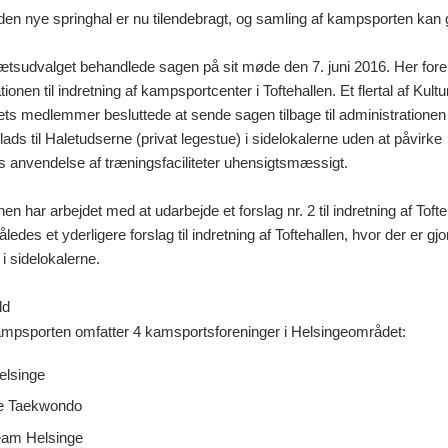
den nye springhal er nu tilendebragt, og samling af kampsporten kan 
rætsudvalget behandlede sagen på sit møde den 7. juni 2016. Her forel
tionen til indretning af kampsportcenter i Toftehallen. Et flertal af Kultu
ts medlemmer besluttede at sende sagen tilbage til administratione
lads til Haletudserne (privat legestue) i sidelokalerne uden at påvirke
 anvendelse af træningsfaciliteter uhensigtsmæssigt.
en har arbejdet med at udarbejde et forslag nr. 2 til indretning af Tofte
edes et yderligere forslag til indretning af Toftehallen, hvor der er gjort
i sidelokalerne.
ld
ampsporten omfatter 4 kamsportsforeninger i Helsingeområdet:
elsinge
e Taekwondo
am Helsinge