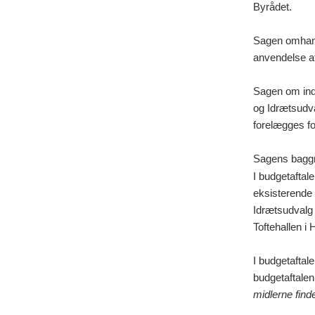
Byrådet.
Sagen omhandl
anvendelse af 
Sagen om ind
og Idrætsudva
forelægges f
Sagens bagg
I budgetaftal
eksisterende 
Idrætsudvalg 
Toftehallen i 
I budgetaftale
budgetaftalen
midlerne fin