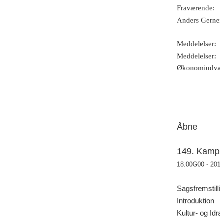
Fraværende
:
Anders Gerner
Meddelelser
:
Meddelelser:
Økonomiudvalg
Åbne
149. Kampsp
18.00G00 - 20
Sagsfremstill
Introduktion
Kultur- og Id