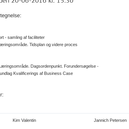
den 20-06-2016 kl. 15:30
rtegnelse:
 - samling af faciliteter
e læringsområde. Tidsplan og videre proces
e Læringsområde. Dagsordenpunkt. Forundersøgelse -
undlag Kvalificerings af Business Case
r:
Kim Valentin
Jannich Petersen