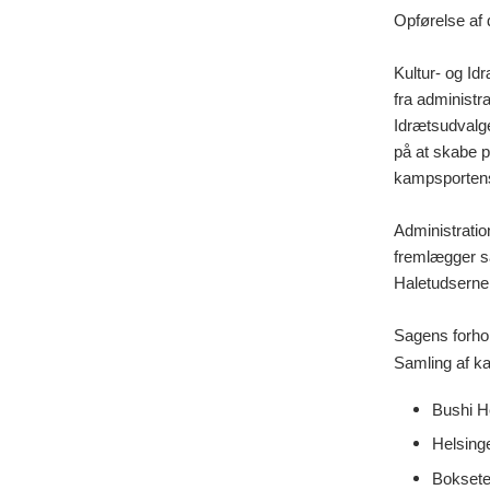
Opførelse af 
Kultur- og Id
fra administra
Idrætsudvalge
på at skabe p
kampsportens
Administration
fremlægger sål
Haletudserne 
Sagens forho
Samling af k
Bushi H
Helsing
Boksete