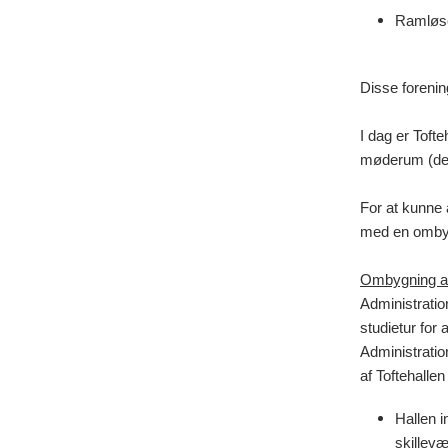
Ramløse
Disse forenin
I dag er Toft
møderum (den
For at kunne 
med en omby
Ombygning af 
Administrati
studietur for
Administratio
af Toftehallen
Hallen i
skillev