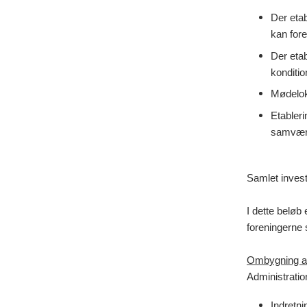
Der eta
kan fore
Der etab
konditi
Mødelok
Etableri
samvær,
Samlet investe
I dette beløb 
foreningerne 
Ombygning af 
Administratio
Indretni