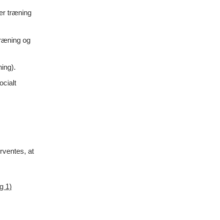
er træning
træning og
ing).
ocialt
orventes, at
g 1)