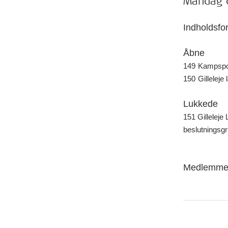
Mandag 
Indholdsfo
Åbne
149
Kampsport
150
Gillelej
Lukkede
151 Gillelej
beslutningsgr
Medlemme