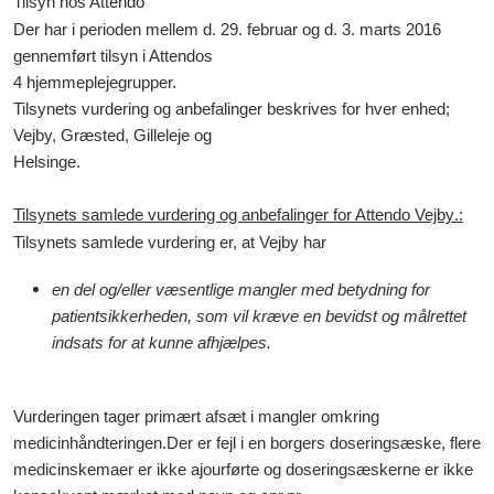
Tilsyn hos Attendo
Der har i perioden mellem d. 29. februar og d. 3. marts 2016
gennemført tilsyn i Attendos
4 hjemmeplejegrupper.
Tilsynets vurdering og anbefalinger beskrives for hver enhed;
Vejby, Græsted, Gilleleje og
Helsinge.
Tilsynets samlede vurdering og anbefalinger for Attendo
Vejby
.:
Tilsynets samlede vurdering er, at Vejby har
en del og/eller væsentlige mangler med betydning for
patientsikkerheden, som vil kræve en bevidst og målrettet
indsats for at kunne afhjælpes.
Vurderingen tager primært afsæt i mangler omkring
medicinhåndteringen.Der er fejl i en borgers doseringsæske, flere
medicinskemaer er ikke ajourførte og doseringsæskerne er ikke