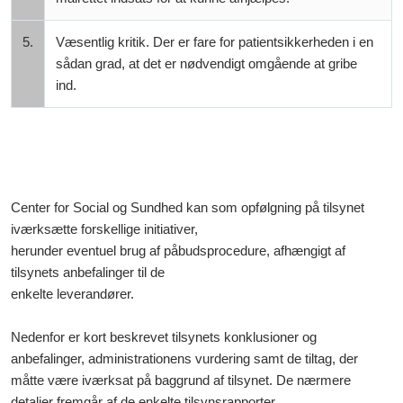
5.
Væsentlig kritik. Der er fare for patientsikkerheden i en
sådan grad, at det er nødvendigt omgående at gribe
ind.
Center for Social og Sundhed kan som opfølgning på tilsynet
iværksætte forskellige initiativer,
herunder eventuel brug af påbudsprocedure, afhængigt af
tilsynets anbefalinger til de
enkelte leverandører.
Nedenfor er kort beskrevet tilsynets konklusioner og
anbefalinger, administrationens vurdering samt de tiltag, der
måtte være iværksat på baggrund af tilsynet. De nærmere
detaljer fremgår af de enkelte tilsynsrapporter.