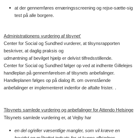
at der gennemføres ernæringsscreening og rejse-sætte-sig
test på alle borgere.
Administrationens vurdering af tilsynet'
Center for Social og Sundhed vurderer, at tilsynsrapporten
beskriver, at daglig praksis og
udmøntning af bevilget hjælp er delvist tilfredsstillende.
Center for Social og Sundhed følger op ved at indhente Gillelejes
handleplan på gennemførelsen af tilsynets anbefalinger.
Handleplanen følges op på dialog ift. om ovenstående
anbefalinger er implementeret indenfor de aftalte frister.
.
Tilsynets samlede vurdering og anbefalinger for Attendo
Helsinge
Tilsynets samlede vurdering er, at Vejby har
en del og/eller væsentlige mangler, som vil kræve en
bevidst og målrettet indsats for at kunne afhjælpes