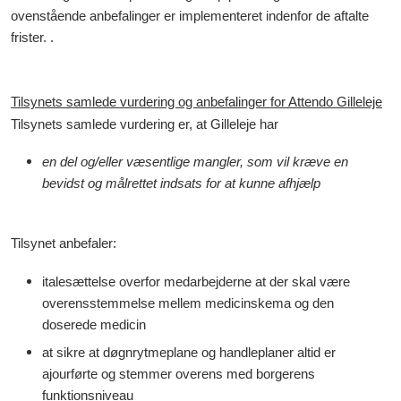
ovenstående anbefalinger er implementeret indenfor de aftalte
frister. .
Tilsynets samlede vurdering og anbefalinger for Attendo
Gilleleje
Tilsynets samlede vurdering er, at Gilleleje har
en del og/eller væsentlige mangler, som vil kræve en
bevidst og målrettet indsats for at kunne afhjælp
Tilsynet anbefaler:
italesættelse overfor medarbejderne at der skal være
overensstemmelse mellem medicinskema og den
doserede medicin
at sikre at døgnrytmeplane og handleplaner altid er
ajourførte og stemmer overens med borgerens
funktionsniveau