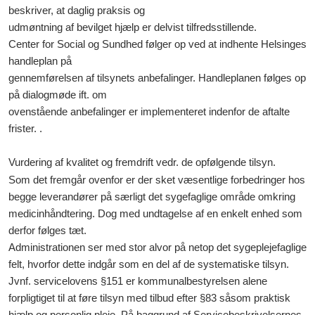
beskriver, at daglig praksis og
udmøntning af bevilget hjælp er delvist tilfredsstillende.
Center for Social og Sundhed følger op ved at indhente Helsinges
handleplan på
gennemførelsen af tilsynets anbefalinger. Handleplanen følges op
på dialogmøde ift. om
ovenstående anbefalinger er implementeret indenfor de aftalte
frister. .
Vurdering af kvalitet og fremdrift vedr. de opfølgende tilsyn.
Som det fremgår ovenfor er der sket væsentlige forbedringer hos
begge leverandører på særligt det sygefaglige område omkring
medicinhåndtering. Dog med undtagelse af en enkelt enhed som
derfor følges tæt.
Administrationen ser med stor alvor på netop det sygeplejefaglige
felt, hvorfor dette indgår som en del af de systematiske tilsyn.
Jvnf. servicelovens §151 er kommunalbestyrelsen alene
forpligtiget til at føre tilsyn med tilbud efter §83 såsom praktisk
hjælp og personlig pleje. På baggrund af Servicebeskrivelsernes