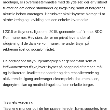
modtager, er i overensstemmelse med de ydelser, der er visiteret
til efter de gældende standarder og lovgivning samt at borgerens
aktuelle behov varetages. Herudover skal tilsynene bidrage til at
skabe læring og udvikling hos den enkelte leverandør.
I 2016 er tilsynene, ligesom i 2015, gennemført af firmaet BDO
Kommunernes Revision, der er en privat leverandør af
rådgivning til de danske kommuner, herunder tilsyn på
ældreområdet og socialområdet.
De opfølgende tilsyn i hjemmeplejen er gennemført som at
individorienteret tilsyn,
hvor tilsynet på baggrund af temaer, mål
og indikatorer i kvalitetsstandarder og den rehabiliterende og
aktiverende tilgang undersøger eksempelvis dokumentation,
døgnrytmeplan og medinddragelse af den enkelte borger.
Tilsynets vurdering
Tilsynene munder ud i de her præsenterede tilsynsrapporter, hvor