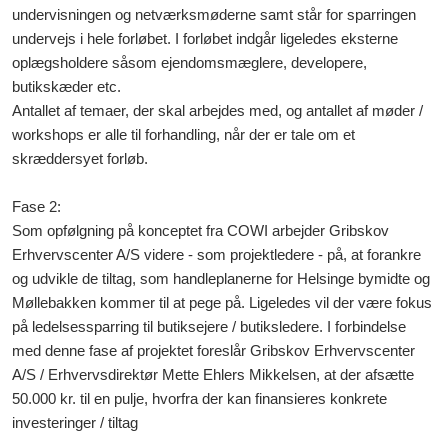
undervisningen og netværksmøderne samt står for sparringen
undervejs i hele forløbet. I forløbet indgår ligeledes eksterne
oplægsholdere såsom ejendomsmæglere, developere,
butikskæder etc.
Antallet af temaer, der skal arbejdes med, og antallet af møder /
workshops er alle til forhandling, når der er tale om et
skræddersyet forløb.
Fase 2:
Som opfølgning på konceptet fra COWI arbejder Gribskov
Erhvervscenter A/S videre - som projektledere - på, at forankre
og udvikle de tiltag, som handleplanerne for Helsinge bymidte og
Møllebakken kommer til at pege på. Ligeledes vil der være fokus
på ledelsessparring til butiksejere / butiksledere. I forbindelse
med denne fase af projektet foreslår Gribskov Erhvervscenter
A/S / Erhvervsdirektør Mette Ehlers Mikkelsen, at der afsætte
50.000 kr. til en pulje, hvorfra der kan finansieres konkrete
investeringer / tiltag