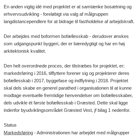
En anden vigtig idé med projektet er at samtænke bosætning og
erhvervsudvikling - foreløbigt via valg af målgruppen
langdistancependlere for at bidrage til fastholdelse af arbejdskraft.
Der arbejdes med boformen bofællesskab - derudover ønskes
som udgangspunkt byggeri, der er bæredygtigt og har en høj
arkitektonisk kvalitet.
Den helt overordnede proces, der tilstræbes for projektet, er;
markedsføring i 2016, tilflyttere forener sig og projekterer deres
bofællesskab i 2017, byggefase og indflytning i 2018.
Projektet
skal dels skabe en generel parathed i organisationen til at kunne
modtage eventuelle fremtidige henvendelser om bofællesskaber,
dels udvikle ét første bofællesskab i Græsted. Dette skal ligge
indenfor byudviklingsområdet Græsted Vest, jf bilag 1 nedenfor.
Status
Markedsføring
- Administrationen har arbejdet med målgrupper