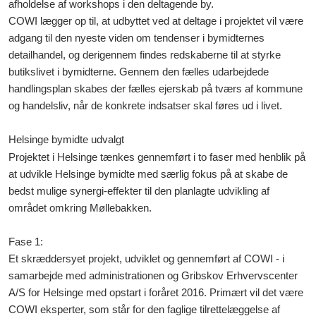
afholdelse af workshops i den deltagende by.
COWI lægger op til, at udbyttet ved at deltage i projektet vil være
adgang til den nyeste viden om tendenser i bymidternes
detailhandel, og derigennem findes redskaberne til at styrke
butikslivet i bymidterne. Gennem den fælles udarbejdede
handlingsplan skabes der fælles ejerskab på tværs af kommune
og handelsliv, når de konkrete indsatser skal føres ud i livet.
Helsinge bymidte udvalgt
Projektet i Helsinge tænkes gennemført i to faser med henblik på
at udvikle Helsinge bymidte med særlig fokus på at skabe de
bedst mulige synergi-effekter til den planlagte udvikling af
området omkring Møllebakken.
Fase 1:
Et skræddersyet projekt, udviklet og gennemført af COWI - i
samarbejde med administrationen og Gribskov Erhvervscenter
A/S for Helsinge med opstart i foråret 2016. Primært vil det være
COWI eksperter, som står for den faglige tilrettelæggelse af