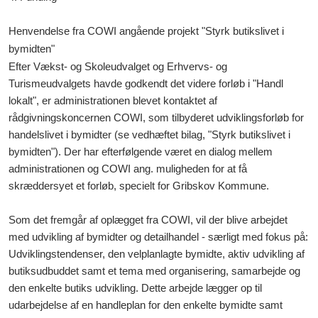
Henvendelse fra COWI angående projekt "Styrk butikslivet i
bymidten"
Efter Vækst- og Skoleudvalget og Erhvervs- og
Turismeudvalgets havde godkendt det videre forløb i "Handl
lokalt", er administrationen blevet kontaktet af
rådgivningskoncernen COWI, som tilbyderet udviklingsforløb for
handelslivet i bymidter (se vedhæftet bilag, "Styrk butikslivet i
bymidten"). Der har efterfølgende været en dialog mellem
administrationen og COWI ang. muligheden for at få
skræddersyet et forløb, specielt for Gribskov Kommune.
Som det fremgår af oplægget fra COWI, vil der blive arbejdet
med udvikling af bymidter og detailhandel - særligt med fokus på:
Udviklingstendenser, den velplanlagte bymidte, aktiv udvikling af
butiksudbuddet samt et tema med organisering, samarbejde og
den enkelte butiks udvikling. Dette arbejde lægger op til
udarbejdelse af en handleplan for den enkelte bymidte samt