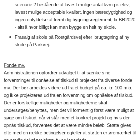
scenarie 2 bestående af lavest mulige antal kvm pr. elev,
lavest mulige acceptable kvalitet, ingen bæredygtighed og
ingen opfyldelse af fremtidig bygningsreglement, fx BR2020
- altså hvor billigt kan man bygge en helt ny skole.
Frasalg af skole på Rostgårdsvej efter ibrugtagning af ny
skole på Parkvej.
Fonde mv.
Administrationen opfordrer udvalget til at sænke sine
forventninger til opnåelse af tilskud til projektet fra diverse fonde
mv. Der bør arbejdes videre ud fra et budget på ca. kr. 100 mio.
og ikke projekteres ud fra en forventning om opnåelse af tilskud.
Der er forskellige muligheder og mulighederne skal
undersøges/benyttes, men det vil formentlig først være muligt at
søge om tilskud, når vi står med et konkret projekt og hvis der
opnås tilskud, forventes det at være mindre beløb. Støtte gives
ofte med en række betingelser og/eller at støtten er øremærket til