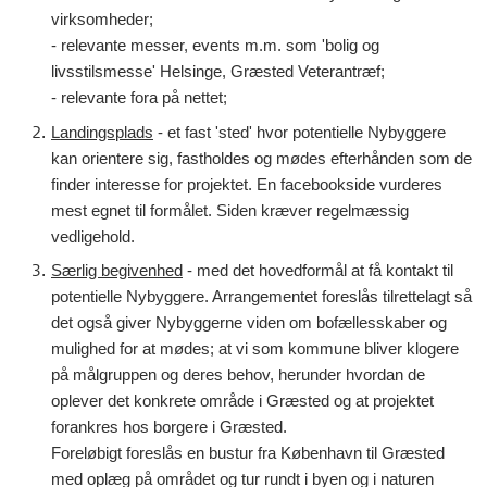
virksomheder;
- relevante mess
er, events m.m. som
'bolig og
livsstilsmesse' Helsinge, Græsted Veterantræf
;
- relevante fora på nettet;
Landingsplads
- et fast 'sted' hvor potentielle Nybyggere
kan orientere sig, fastholdes og mødes efterhånden som de
finder interesse for projektet. En facebookside vurderes
mest egnet til formålet. Siden kræver regelmæssig
vedligehold
.
Særlig begivenhed
-
med det hovedformål at
få kontakt til
potentielle Nybyggere. Arrangementet foreslås tilrettelagt så
det også giver Nybyggerne viden om bofællesskaber og
mulighed for at mødes; at vi som kommune bliver klogere
på målgruppen og deres behov, herunder hvordan de
oplever det konkrete område i Græsted og at projektet
forankres hos borgere i Græsted
.
Foreløbigt foreslås en bustur fra København til Græsted
med oplæg på området og tur rundt i byen og i naturen