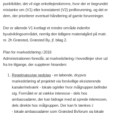
punktkilder, det vil sige enkeltejendomme, hvor der er begrundet
mistanke om (V1) eller konstateret (V2) jordforurening, og det er
dem, der prioriterer eventuel håndtering af gamle forureninger.
Der er allerede V1 kortlagt et mindre område indenfor
byudviklingsområdet, nemlig den tidligere materialgård på matr.
nr. 2h Græsted, Græsted By, jf. bilag 2.
Plan for markedsføring i 2016
Administrationen foreslår, at markedsføring i hovedlinjer sker ud
fra tre tilgange, der supplerer hinanden:
Regelmæssige nedslag
- en løbende, drypvis
markedsføring af projektet via forskellige eksisterende
kanaler/netværk - lokale og/eller hvor målgruppen befinder
sig. Formålet er at vække interesse - dels hos
ambassadører, der kan bidrage med at sprede interessen,
dels direkte hos målgruppen. Der kan fx tænkes i:
- lokale ambassadører som Græsted Byforum og lokale