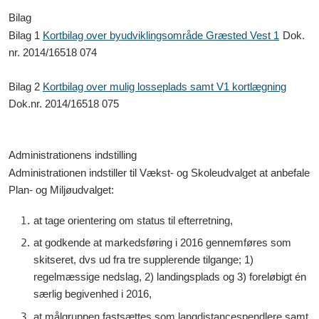
Bilag
Bilag 1
Kortbilag over byudviklingsområde Græsted Vest 1
Dok.
nr.
2014/16518 074
Bilag 2
Kortbilag over mulig losseplads samt V1 kortlægning
Dok.nr.
2014/16518 075
Administrationens indstilling
Administrationen indstiller til Vækst- og Skoleudvalget at anbefale
Plan- og Miljøudvalget:
at tage orientering om status til efterretning,
at godkende at markedsføring i 2016 gennemføres som
skitseret, dvs ud fra tre supplerende tilgange; 1)
regelmæssige nedslag, 2) landingsplads og 3) foreløbigt én
særlig begivenhed i 2016,
at målgruppen fastsættes som langdistancespendlere samt