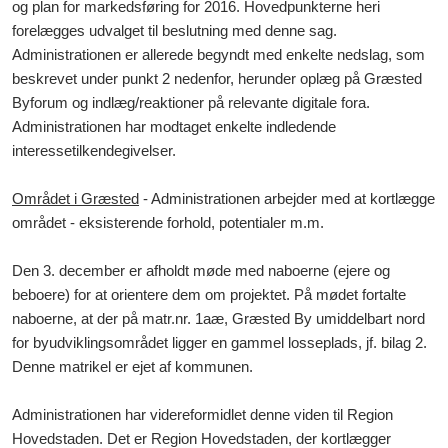
og plan for markedsføring for 2016. Hovedpunkterne heri
forelægges udvalget til beslutning med denne sag.
Administrationen er allerede begyndt med enkelte nedslag, som
beskrevet under punkt 2 nedenfor, herunder oplæg på Græsted
Byforum og indlæg/reaktioner på relevante digitale fora.
Administrationen har modtaget enkelte indledende
interessetilkendegivelser.
Området i Græsted
-
Administrationen arbejder med at kortlægge
området - eksisterende forhold, potentialer m.m.
Den 3. december er afh
oldt møde med naboerne (ejere og
beboere) for at orientere dem om projektet. På mødet fortalte
naboerne, at der
på
matr.nr. 1aæ, Græsted By umiddelbart nord
for byudviklingsområdet ligger en gammel losseplads, jf. bilag 2.
Denne matrikel er ejet af kommunen.
Administrationen har videreformidlet denne viden til Region
Hovedstaden. Det er Region Hovedstaden, der kortlægger