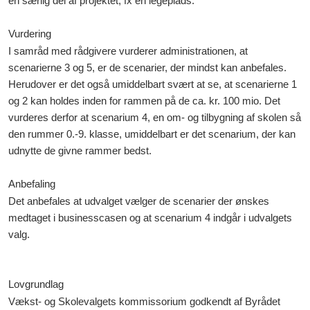
en særlig del af projektet, fx en legeplads.
Vurdering
I samråd med rådgivere vurderer administrationen, at
scenarierne 3 og 5, er de scenarier, der mindst kan anbefales.
Herudover er det også umiddelbart svært at se, at scenarierne 1
og 2 kan holdes inden for rammen på de ca. kr. 100 mio. Det
vurderes derfor at scenarium 4, en om- og tilbygning af skolen så
den rummer 0.-9. klasse, umiddelbart er det scenarium, der kan
udnytte de givne rammer bedst.
Anbefaling
Det anbefales at udvalget vælger de scenarier der ønskes
medtaget i businesscasen og at scenarium 4 indgår i udvalgets
valg.
Lovgrundlag
Vækst- og Skolevalgets kommissorium godkendt af Byrådet