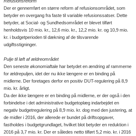
Refusionsreform
Der er gennemført en større reform af refusionsområdet, som
betyder en overgang fra faste til variable refusionssatser. Dette
betyder, at Social- og Sundhedsområdet er blevet tilført
henholdsvis 10 mio. kr., 12,6 mio. kr., 12,2 mio. kr. og 10,9 mio.
kr. i budgetperioden til dækning af de tilsvarende
udgiftsstigninger.
Pulje til løft af ældreområdet
Den seneste økonomiaftale har betydet en ændring af rammerne
for ældrepuljen, idet der nu ikke længere er en binding på
midlerne. Der foretages derfor en positiv DUT-regulering på 8,9
mio. kr. årligt.
Da der ikke længere er en binding på midlerne, er der også i den
forbindelse i det administrative budgetoplæg indarbejdet en
negativ budgetregulering på 8,9 mio. kr. dog med den justering, at
de midler i 2016, der allerede er bundet på driftsopgaver,
fastholdes i budgetgrundlaget, hvilket blot betyder en reduktion i
2016 på 3,7 mio. kr. Der er således netto tilført 5,2 mio. kr. i 2016