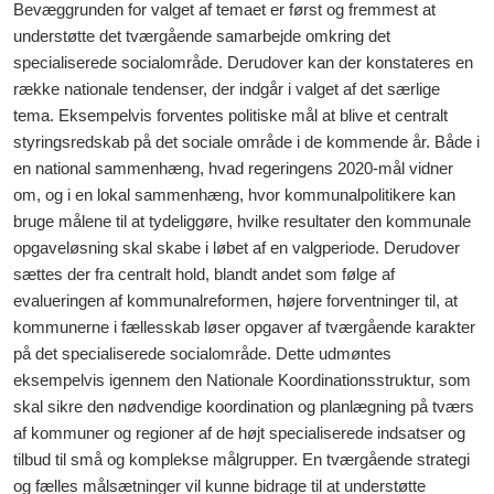
Bevæggrunden for valget af temaet er først og fremmest at
understøtte det tværgående samarbejde omkring det
specialiserede socialområde. Derudover kan der konstateres en
række nationale tendenser, der indgår i valget af det særlige
tema. Eksempelvis forventes politiske mål at blive et centralt
styringsredskab på det sociale område i de kommende år. Både i
en national sammenhæng, hvad regeringens 2020-mål vidner
om, og i en lokal sammenhæng, hvor kommunalpolitikere kan
bruge målene til at tydeliggøre, hvilke resultater den kommunale
opgaveløsning skal skabe i løbet af en valgperiode. Derudover
sættes der fra centralt hold, blandt andet som følge af
evalueringen af kommunalreformen, højere forventninger til, at
kommunerne i fællesskab løser opgaver af tværgående karakter
på det specialiserede socialområde. Dette udmøntes
eksempelvis igennem den Nationale Koordinationsstruktur, som
skal sikre den nødvendige koordination og planlægning på tværs
af kommuner og regioner af de højt specialiserede indsatser og
tilbud til små og komplekse målgrupper. En tværgående strategi
og fælles målsætninger vil kunne bidrage til at understøtte