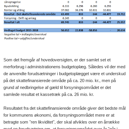
Som det fremgår af hovedoversigten, er der samlet set et
merforbrug i administrationens budgetoplæg. Således vil der med
de anvendte forudsætninger i budgetoplægget være et underskud
på det skattefinansierede område på ca. 20 mio. kr., men på
grund af nedbringelse af gæld til forsyningsområdet er det
samlede resultat et kassetræk på ca. 26 mio. kr.
Resultatet fra det skattefinansierede område giver det bedste mål
for kommunens økonomi, da forsyningsområdet mere er at
betragte som "ren likviditet", der skal afvikles over en årrække
med en forudsætning om, at forsyningsområdet over år "går i