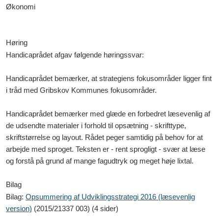
Økonomi
Høring
Handicaprådet afgav følgende høringssvar:
Handicaprådet bemærker, at strategiens fokusområder ligger fint
i tråd med Gribskov Kommunes fokusområder.
Handicaprådet bemærker med glæde en forbedret læsevenlig af
de udsendte materialer i forhold til opsætning - skrifttype,
skriftstørrelse og layout. Rådet peger samtidig på behov for at
arbejde med sproget. Teksten er - rent sprogligt - svær at læse
og forstå på grund af mange fagudtryk og meget høje lixtal.
Bilag
Bilag:
Opsummering af Udviklingsstrategi 2016 (læsevenlig
version)
(2015/21337 003) (4 sider)