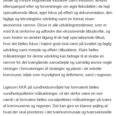
lokale og mindre indgribende indsatser samt inklusion, ændret
efterspørgsel efter og forventninger om øget fleksibilitet i de højt
specialiserede tilbud, øget fokus på effekt og dokumentation, den
faglige og teknologiske udvikling samt en fortsat stram
økonomisk ramme. Disse er alle udviklingstendenser, som er
med til at omforme og udfordre den eksisterende tilbudsvifte, og
som fordrer en ændret tilgang til de højt specialiserede tilbud,
hvor det fælles fokus i højere grad skal være på kvalitet og faglig
udvikling samt metode og effekt i tilbuddene. Klare fælles
målsætninger for denne udvikling kan bidrage til at skabe en
ramme for det tværgående samarbejde og samtidig anvise nogle
retninger i formuleringen af strategier og planer i de enkelte
kommuner, både som myndighed og driftsherre, samt i regionen.
Ligesom KKR på sundhedsområdet har formuleret fælles
sundhedspolitiske målsætninger, vil der derfor være en stor
værdi i at formulere fælles socialpolitiske målsætninger på tværs
af kommunerne og regionen. Det kan give en klarere pejling af,
hvad der skal prioriteres i det tværkommunale og tværsektorielle