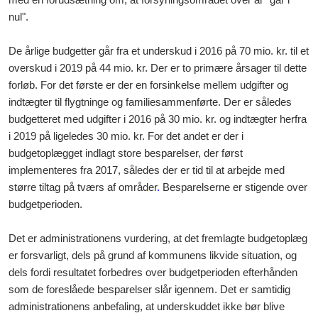
nul".
De årlige budgetter går fra et underskud i 2016 på 70 mio. kr. til et
overskud i 2019 på 44 mio. kr. Der er to primære årsager til dette
forløb. For det første er der en forsinkelse mellem udgifter og
indtægter til flygtninge og familiesammenførte. Der er således
budgetteret med udgifter i 2016 på 30 mio. kr. og indtægter herfra
i 2019 på ligeledes 30 mio. kr. For det andet er der i
budgetoplægget indlagt store besparelser, der først
implementeres fra 2017, således der er tid til at arbejde med
større tiltag på tværs af områder
.
Besparelserne er stigende over
budgetperioden.
Det er administrationens vurdering, at det fremlagte budgetoplæg
er forsvarligt, dels på grund af kommunens likvide situation, og
dels fordi resultatet forbedres over budgetperioden efterhånden
som de foreslåede besparelser slår igennem. Det er samtidig
administrationens anbefaling, at underskuddet ikke bør blive