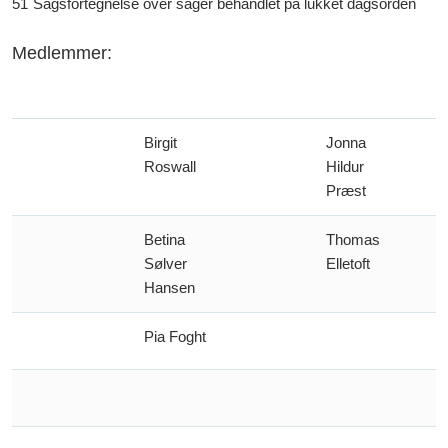
51
Sagsfortegnelse over sager behandlet på lukket dagsorden
Medlemmer:
Birgit
Jonna
Roswall
Hildur
Præst
Betina
Thomas
Sølver
Elletoft
Hansen
Pia Foght