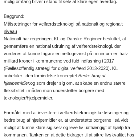
mulig omfang bliver i stand til selv at klare egen hverdag.
Baggrund:
Målsætninger for velfærdsteknologi på nationalt og regionalt
niveau
Nationalt har regeringen, KL og Danske Regioner besluttet, at
gennemføre en national udrulning af velfærdsteknologi, der
vurderes at kunne frigøre en nettogevinst på minimum en halv
milliard kroner i kommunerne ved fuld indfasning i 2017
(Fællesoffentlig strategi for digital velfærd 2013-2020). KL
anbefaler i den forbindelse konceptet
Bedre brug af
hjælpemidler,
og som drejer sig om, at skabe en endnu større
fleksibilitet i måden man understøtter borgere med
teknologier/hjælpemidler.
Formålet med at investere i velfærdsteknologiske løsninger og
bedre brug af hjælpemidler er, at understøtte borgerne i så vidt
muligt at kunne klare sig selv og leve liv uafhængigt af hjælp fra
kommunen. Tanken er, at dette bidrager til at sikre livskvalitet hos