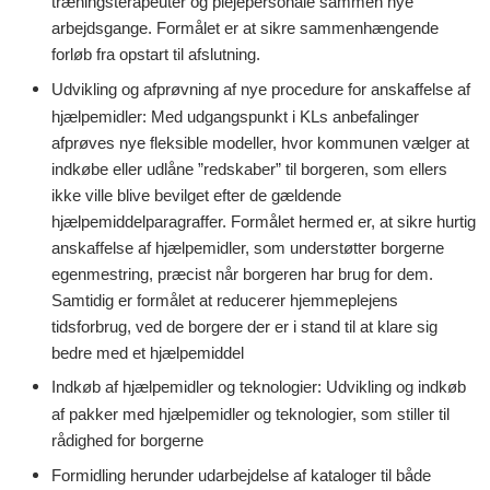
træningsterapeuter og plejepersonale sammen nye
arbejdsgange. Formålet er at sikre sammenhængende
forløb fra opstart til afslutning.
Udvikling og afprøvning
af nye procedure for anskaffelse af
hjælpemidler: Med udgangspunkt i KLs anbefalinger
afprøves nye fleksible modeller, hvor kommunen vælger at
indkøbe eller udlåne ”redskaber” til borgeren, som ellers
ikke ville blive bevilget efter de gældende
hjælpemiddelparagraffer. Formålet hermed er, at sikre hurtig
anskaffelse af hjælpemidler, som understøtter borgerne
egenmestring, præcist når borgeren har brug for dem.
Samtidig er formålet at reducerer hjemmeplejens
tidsforbrug, ved de borgere der er i stand til at klare sig
bedre med et hjælpemiddel
Indkøb
af hjælpemidler og teknologier: Udvikling og indkøb
af pakker med hjælpemidler og teknologier, som stiller til
rådighed for borgerne
Formidling
herunder udarbejdelse af kataloger til både