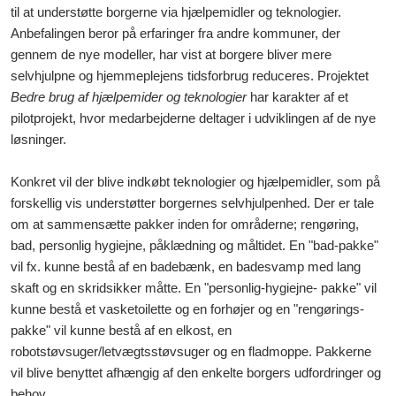
til at understøtte borgerne via hjælpemidler og teknologier.
Anbefalingen beror på erfaringer fra andre kommuner, der
gennem de nye modeller, har vist at borgere bliver mere
selvhjulpne og hjemmeplejens tidsforbrug reduceres. Projektet
Bedre brug af hjælpemider og teknologier
har karakter af et
pilotprojekt, hvor medarbejderne deltager i udviklingen af de nye
løsninger.
Konkret vil der blive indkøbt teknologier og hjælpemidler, som på
forskellig vis understøtter borgernes selvhjulpenhed. Der er tale
om at sammensætte pakker inden for områderne; rengøring,
bad, personlig hygiejne, påklædning og måltidet. En "bad-pakke"
vil fx. kunne bestå af en badebænk, en badesvamp med lang
skaft og en skridsikker måtte. En "personlig-hygiejne- pakke" vil
kunne bestå et vasketoilette og en forhøjer og en "rengørings-
pakke" vil kunne bestå af en elkost, en
robotstøvsuger/letvægtsstøvsuger og en fladmoppe. Pakkerne
vil blive benyttet afhængig af den enkelte borgers udfordringer og
behov.