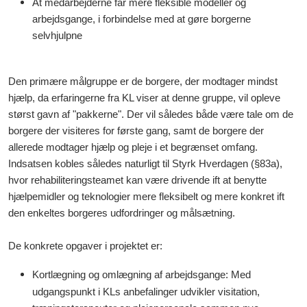
At medarbejderne får mere fleksible modeller og
arbejdsgange, i forbindelse med at gøre borgerne
selvhjulpne
Den primære målgruppe er de borgere, der modtager mindst
hjælp, da erfaringerne fra KL viser at denne gruppe, vil opleve
størst gavn af "pakkerne". Der vil således både være tale om de
borgere der visiteres for første gang, samt de borgere der
allerede modtager hjælp og pleje i et begrænset omfang.
Indsatsen kobles således naturligt til Styrk Hverdagen (§83a),
hvor rehabiliteringsteamet kan være drivende ift at benytte
hjælpemidler og teknologier mere fleksibelt og mere konkret ift
den enkeltes borgeres udfordringer og målsætning.
De konkrete opgaver i projektet er:
Kortlægning og omlægning
af arbejdsgange: Med
udgangspunkt i KLs anbefalinger udvikler visitation,