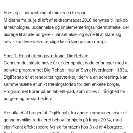
Forslag til udmøntning af midlerne i to spor
:
Midlerne fra pulje til løft af ældreområdet 2016 benyttes til indkøb
af teknologier, uddannelse og implementeringsunderstøttelse, der
bidrage til at alle borgere - uanset alder og evne til at klare sig
selv - kan leve selvstændige liv så længe som muligt.
Spor 1. Rehabiliteringsværktøjet DigiRehab:
Gennem det sidste halve år er der opnået gode erfaringer med at
benytte programmet DigiRehab i regi af Styrk Hverdagen - §83a.
DigiRehab er et rehabiliteringsværktøj, der via en screening, kan
sammensætte et unikt træningsforløb for den enkelte borger.
Programmet kører på en tablet/I-pad, som stilles til rådighed for
borgere og medarbejdere.
Resultatet af brugen af DigiRehab, fra andre kommuner, viser et
gennemsnitligt reduceret behov for hjælp på knapt 20 %, med
signifikant effekt (bedre fysisk formåen) hos 3 ud af 4 borgere.