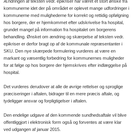
Ændringen af teksten vedr. epikriser har været et stort ønske fra
kommunerne idet der på området er oplevet mange udfordringer i
kommunerne med mulighederne for korrekt og rettidig opfølgning
hos borgere, der er hjemkommet efter udskrivelse fra hospital,
grundet mangel på information fra hospitalet om borgerens
behandling. Ønsket om ændring og skærpelse af teksten vedr.
epikriser er derfor bragt op af de kommunale repræsentanter i
SKU. Den nye skærpede formulering vurderes at være en
markant og væsentlig forbedring for kommunernes muligheder
for at følge op hos borgere der hjemskrives efter indlæggelse på
hospital.
Det vurderes derudover at alle de øvrige rettelser og sproglige
præciseringer i aftalen, bidrager til en mere præcis aftale, og
tydeliggør ansvar og forpligtigelser i aftalen.
Den endelige udgave af den kommende sundhedsaftale vil blive
offentliggjort i elektronisk form også og forventes at være klar
ved udgangen af januar 2015.