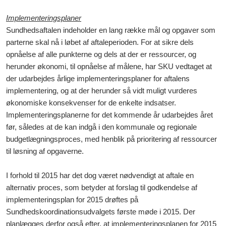
Implementeringsplaner
Sundhedsaftalen indeholder en lang række mål og opgaver som
parterne skal nå i løbet af aftaleperioden. For at sikre dels
opnåelse af alle punkterne og dels at der er ressourcer, og
herunder økonomi, til opnåelse af målene, har SKU vedtaget at
der udarbejdes årlige implementeringsplaner for aftalens
implementering, og at der herunder så vidt muligt vurderes
økonomiske konsekvenser for de enkelte indsatser.
Implementeringsplanerne for det kommende år udarbejdes året
før, således at de kan indgå i den kommunale og regionale
budgetlægningsproces, med henblik på prioritering af ressourcer
til løsning af opgaverne.
I forhold til 2015 har det dog været nødvendigt at aftale en
alternativ proces, som betyder at forslag til godkendelse af
implementeringsplan for 2015 drøftes på
Sundhedskoordinationsudvalgets første møde i 2015. Der
planlægges derfor også efter, at implementeringsplanen for 2015