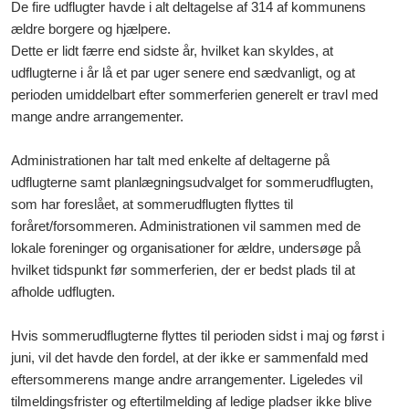
De fire udflugter havde i alt deltagelse af 314 af kommunens
ældre borgere og hjælpere.
Dette er lidt færre end sidste år, hvilket kan skyldes, at
udflugterne i år lå et par uger senere end sædvanligt, og at
perioden umiddelbart efter sommerferien generelt er travl med
mange andre arrangementer.
Administrationen har talt med enkelte af deltagerne på
udflugterne samt planlægningsudvalget for sommerudflugten,
som har foreslået, at sommerudflugten flyttes til
foråret/forsommeren. Administrationen vil sammen med de
lokale foreninger og organisationer for ældre, undersøge på
hvilket tidspunkt før sommerferien, der er bedst plads til at
afholde udflugten.
Hvis sommerudflugterne flyttes til perioden sidst i maj og først i
juni, vil det havde den fordel, at der ikke er sammenfald med
eftersommerens mange andre arrangementer. Ligeledes vil
tilmeldingsfrister og eftertilmelding af ledige pladser ikke blive