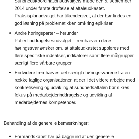
Sundhedskoordinationsudvalgets møde den 5. september
2014 under første drøftelse af aftaleudkastet.
Praksisplanudvalget har tilkendegivet, at der bør findes en
god løsning på problematikken omkring epikriser.
Andre høringsparter – herunder
Patientinddragelsesudvalget - fremhæver i deres
høringssvar ønsker om, at aftaleudkastet suppleres med
flere specifikke indsatser, indikatorer samt flere målgrupper,
særligt flere sårbare grupper.
Endvidere fremhæves det særligt i høringssvarene fra en
række faglige organisationer, at der i det videre arbejde med
konkretisering og udvikling af sundhedsaftalen bør sikres
fokus på medarbejderinddragelse og udvikling af
medarbejdernes kompetencer.
Behandling af de generelle bemærkninger:
Formandskabet har på baggrund af den generelle