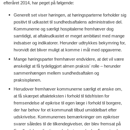
efteråret 2014, har peget på følgende:
Generelt set viser høringen, at høringsparterne forholder sig
positivt til udkastet til sundhedsaftalens administrative del.
Kommunerne og særligt hospitalerne fremhæver dog
samtidigt, at aftaleudkastet er meget ambitiøst med mange
indsatser og indikatorer. Herunder udtrykkes bekymring for,
hvorvidt det bliver muligt at komme i mål med opgaverne.
Mange høringsparter fremhæver endvidere, at det vil være
ønskeligt at få tydeliggjort almen praksis' rolle – herunder
sammenhængen mellem sundhedsaftalen og
praksisplanen.
Herudover fremhæver kommunerne særligt et ønske om,
at få skærpet aftaleteksten i forhold til tidsfristen for
fremsendelse af epikrise til egen læge i forhold til borgere,
der har behov for et kommunalt tilbud umiddelbart efter
udskrivelse. Kommunernes bemærkninger om epikriser
svarer således til de tilkendegivelser, der blev fremsat på