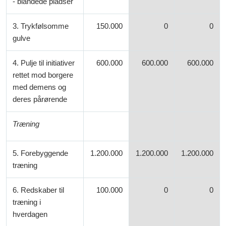
- blandede pladser
3. Trykfølsomme
150.000
0
0
gulve
4.
Pulje til initiativer
600.000
600.000
600.000
rettet mo
d
borgere
med demens
og
deres pårøren
de
Træning
5. Forebyggende
1.200.000
1.200.000
1.200.000
træning
6. Redskaber til
100.000
0
0
træning i
hverdagen