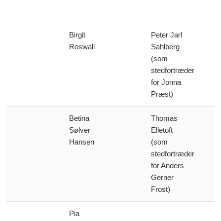
Birgit
Peter Jarl
Roswall
Sahlberg
(som
stedfortræder
for Jonna
Præst)
Betina
Thomas
Sølver
Elletoft
Hansen
(som
stedfortræder
for Anders
Gerner
Frost)
Pia