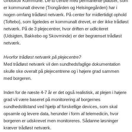
Gribskov Kommune. De to centre med permanente pladser, som
er kommunalt drevne (Trongården og Helsingegården) har i
nogen omfang trådløst netværk. På center for midlertidigt ophold
(Toftebo), som ligeledes er kommunalt drevet, er der ikke trådløst
netværk. På de 3 plejecentrer, hvor driften er udliciteret
(Udsigten, Bakkebo og Skovminde) er der begrænset trådløst
netværk.
Hvorfor trådløst netværk på plejecentre?
Med trådløst netværk vil den sundhedsfaglige dokumentation
skulle ske overalt på plejecentrene og i højere grad sammen
med borgeren.
Inden for de næste 4-7 år er det også realistisk, at plejen i højere
grad vil være baseret på monitorering af borgernes
sundhedstilstand ved hjælp af forskellige devices, som skal
opsamle og levere data, herunder i form af telemedicin, hvor
borgeren er udskrevet men monitoreres. Sådanne løsninger
kræver trådløst netværk.