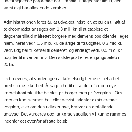
udearbejdende pårørende har i forhold til dagcenter tilbud, der
samtidigt har aflastende karakter.
Administrationen foreslår, at udvalget indstiller, at puljen til løft af
ældreområdet ansøges om 1,3 mill. kr. til at etablere et
dagcentertilbud målrettet borgere med demens bosiddende i eget
hjem, heraf vedr. 0,5 mio. kr. de årlige driftsudgifter, 0,3 mio kr.
vedr. udgifter til kørsel til
centeret
, og endeligt vedr. 0,5 mio. kr.
udgifter til inventar m.v. Den sidste post er et engangsbeløb
i
2015
.
Det nævnes, at
vurderingen af kørselsudgifterne er behæftet
med stor usikkerhed. Årsagen hertil er, at der efter den nye
kørselskontrakt ikke betales pr. borger men pr. "vognløb". Om
kørslen kan rummes helt eller delvist indenfor eksisterende
vognløb, eller om den udløser nye, kræver en omfattende
analyse. Det vurderes dog, at kørselsudgiften vil kunne rummes
indenfor det ovenfor afsatte beløb.