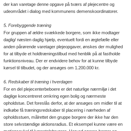
der kan varetage denne opgave på tværs af plejecentre og
udeområdet i dialog med kommunens demenskoordinatorer.
5. Forebyggende træning
For gruppen af ældre svækkede borgere, som ikke modtager
daglig/ næsten daglig hjælp, eventuelt fordi en ægtefælle eller
anden pårørende varetager plejeopgaver, ønskes der mulighed
for at tilbyde et holdtræningstilbud med henblik på at fastholde
funktionsniveau. Der er endvidere behov for at kunne tilbyde
kørsel til tilbudet, og der ansø
g
es om 1.200.000 kr.
6. Redskaber til træning i hverdagen
For en del plejecenterbeboere er det naturlige nærmiljø i det
daglige koncentreret omkring egen bolig og nærmeste
opholdstue. Det foreslås derfor, at der ansøges om midler til at
indkøbe få træningsredskaber til placering i nærheden af
opholdsstuen, målrettet den gruppe borgere der ikke har den
store selvstændige aktionsradius. Et eksempel kunne være en