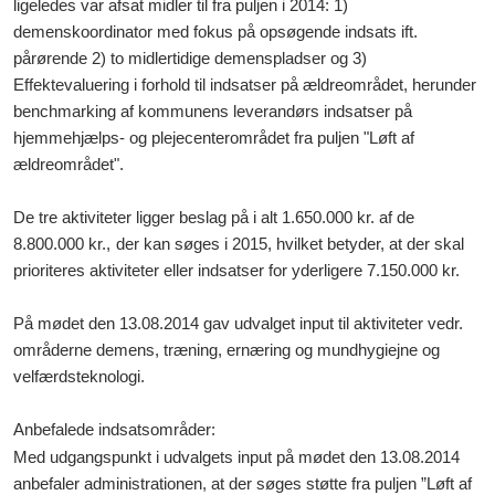
ligeledes var afsat midler til fra puljen i 2014: 1)
demenskoordinator
med fokus på opsøgende indsats ift.
pårørende 2) to midlertidige demenspladser og
3)
Effektevaluering i forhold til indsatser på ældreområdet, herunder
benchmarking af kommunens leverandørs indsatser på
hjemmehjælps- og plejecenterområdet
fra puljen "Løft af
ældreområdet".
De tre aktiviteter ligger beslag på i alt 1.650.000 kr. af de
8.800.000 kr.,
der kan søges i 2015, hvilket betyder, at der skal
prioriteres aktiviteter eller indsatser for yderligere 7.150.000 kr.
På mødet den 13.08.2014 gav udvalget input til aktiviteter vedr.
områderne demens, træning, ernæring og mundhygiejne og
velfærdsteknologi.
Anbefalede indsatsområder:
Med udgangspunkt i udvalgets input på mødet den 13.08.2014
anbefaler administrationen, at der søges støtte fra puljen ”Løft af