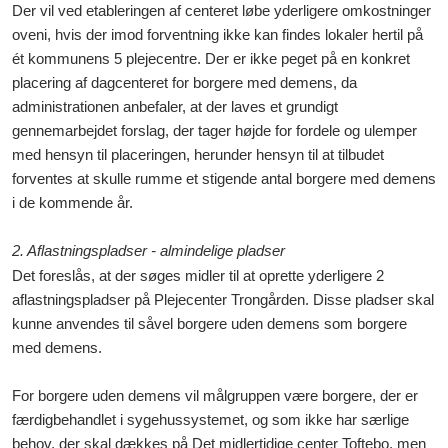
Der vil ved etableringen af centeret løbe yderligere omkostninger
oveni, hvis der imod forventning ikke kan findes lokaler hertil på
ét kommunens 5 plejecentre. Der er ikke peget på en konkret
placering af dagcenteret f
or
borgere med demens
, da
administrationen anbefaler, at der laves et grundigt
gennemarbejdet forslag, der tager højde for fordele og ulemper
med hensyn til pla
ceringen,
herunder hensyn til at tilbudet
forventes at skulle rumme et stigende antal borgere med demens
i de kommende år.
2. Aflastningspladser - almindelige pladser
Det foreslås, at der søges midler til at oprette yderligere 2
aflastningspladser på Plejecenter Trongården. Disse pladser skal
kunne anvendes til såvel borgere uden demens som borgere
med demens.
For borgere uden demens vil målgruppen være borgere, der er
færdigbehandlet i sygehussystemet, og som ikke har særlige
behov, der skal dækkes på Det midlertidige center Toftebo, men