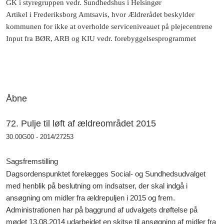
GK i styregruppen vedr. Sundhedshus i Helsingør
Artikel i Frederiksborg Amtsavis, hvor Ældrerådet beskylder
kommunen for ikke at overholde serviceniveauet på plejecentrene
Input fra BØR, ARB og KIU vedr. forebyggelsesprogrammet
Åbne
72. Pulje til løft af ældreområdet 2015
30.00G00 - 2014/27253
Sagsfremstilling
Dagsordenspunktet forelægges Social- og Sundhedsudvalget
med henblik på beslutning om indsatser, der skal indgå i
ansøgning om midler fra ældrepuljen i 2015 og frem.
Administrationen har på baggrund af udvalgets drøftelse på
mødet 13.08.2014 udarbejdet en skitse til ansøgning af midler fra