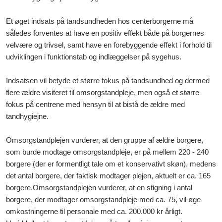
Et øget indsats på tandsundheden hos centerborgerne må
således forventes at have en positiv effekt både på borgernes
velvære og trivsel, samt have en forebyggende effekt i forhold til
udviklingen i funktionstab og indlæggelser på sygehus.
Indsatsen vil betyde et større fokus på tandsundhed og dermed
flere ældre visiteret til omsorgstandpleje, men også et større
fokus på centrene med hensyn til at bistå de ældre med
tandhygiejne.
Omsorgstandplejen vurderer, at den gruppe af ældre borgere,
som burde modtage omsorgstandpleje, er på mellem 220 - 240
borgere (der er formentligt tale om et konservativt skøn), medens
det antal borgere, der faktisk modtager plejen, aktuelt er ca. 165
borgere.
Omsorgstandplejen vurderer, at en stigning i antal
borgere, der modtager omsorgstandpleje med ca. 75, vil øge
omkostningerne til personale med ca. 200.000 kr årligt.