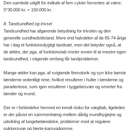
Den samlede udgift for indkøb af fem cykler forventes at være:
5*30.000 kr. = 150.000 kr.
8. Tandsundhed og trivsel
Tandsundhed har afgørende betydning for trivslen og den
generelle sundhedstilstand. Mere end halvdelen af de 65-74-årige
har i dag et funktionsdygtigt tandsæt, men det betyder også, at
de ældre, der pga. af funktionstab mister evnen til at mestre egen
tandsundhed, i stigende omfang får tandproblemer.
Mange ældre kan pga. af svigtende finmotorik og syn ikke børste
tænderne ordentligt rene, hvilket resulterer i huller i tænderne og
paradentose, som igen resulterer i tyggebesvær og smerter fra
tænder og mund.
Der er i forbindelse hermed en kendt risiko for vægttab, ligeledes
er der påvist en sammenhæng mellem dårlig mundhygiejne og
udvikling af lungebetændelse, problemer med at regulere
sukkersyge og hjerte-karsygdomme.