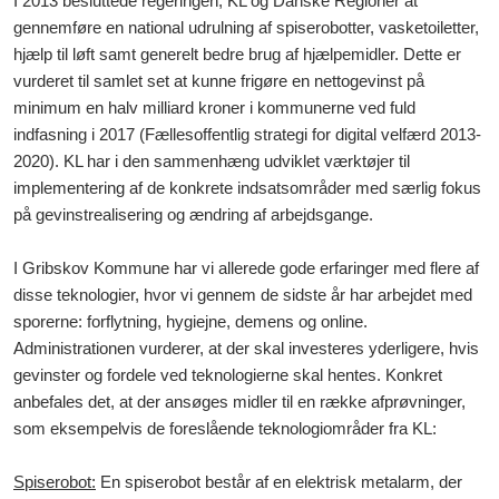
I 2013 besluttede regeringen, KL og Danske Regioner at
gennemføre en national udrulning af spiserobotter, vasketoiletter,
hjælp til løft samt generelt bedre brug af hjælpemidler. Dette er
vurderet til samlet set at kunne frigøre en nettogevinst på
minimum en halv milliard kroner i kommunerne ved fuld
indfasning i 2017 (Fællesoffentlig strategi for digital velfærd 2013-
2020). KL har i den sammenhæng udviklet værktøjer til
implementering af de konkrete indsatsområder med særlig fokus
på gevinstrealisering og ændring af arbejdsgange.
I Gribskov Kommune har vi allerede gode erfaringer med flere af
disse teknologier, hvor vi
gennem de sidste år har arbejdet med
sporerne: forflytning, hygiejne, demens og online.
Administrationen vurderer, at der skal investeres yderligere, hvis
gevinster og fordele ved teknologierne skal hentes. Konkret
anbefales det, at der ansøges midler til en række afprøvninger,
som eksempelvis de foreslående teknologiområder fra KL:
Spiserobot:
En spiserobot består af en elektrisk metalarm, der