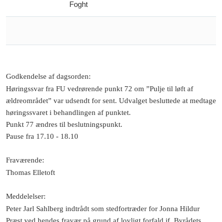
Foght
Godkendelse af dagsorden
:
Høringssvar fra FU vedrørende punkt 72 om ”Pulje til løft af
ældreområdet” var udsendt for sent. Udvalget besluttede at medtage
høringssvaret i behandlingen af punktet.
Punkt 77 ændres til beslutningspunkt.
Pause fra 17.10 - 18.10
Fraværende
:
Thomas Elletoft
Meddelelser
:
Peter Jarl Sahlberg indtrådt som stedfortræder for Jonna Hildur
Præst ved hendes fravær på grund af lovligt forfald jf. Byrådets