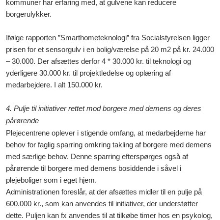
kommuner har erfaring med, at gulvene kan reducere
borgerulykker.
Ifølge rapporten ”Smarthometeknologi” fra Socialstyrelsen ligger
prisen for et sensorgulv i en bolig/værelse på 20 m2 på kr. 24.000
– 30.000. Der afsættes derfor 4 * 30.000 kr. til teknologi og
yderligere 30.000 kr. til projektledelse og oplæring af
medarbejdere. I alt 150.000 kr.
4.
Pulje til initiativer rettet mod
borgere med demens
og deres
pårørende
Plejecentrene oplever i stigende omfang, at medarbejderne har
behov for faglig sparring omkring takling af
borgere med demens
med særlige behov. Denne sparring efterspørges også af
pårørende til
borgere
med demens bosiddende i såvel i
plejeboliger som i eget hjem.
Administrationen foreslår, at der afsættes midler til en pulje på
600.000 kr., som kan anvendes til initiativer, der understøtter
dette. Puljen kan fx anvendes til at tilkøbe timer hos en psykolog,