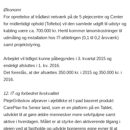
Økonomi
For oprettelse af trådløst netværk på de 5 plejecentre og Center
for midlertidigt ophold (Toftebo) vil den samlede udgift til udstyr og
kabling være ca. 700.000 kr. Hertil kommer lønomkostninger til
udmåling og installation hos IT-afdelingen (0,1 til 0,2 årsværk)
samt projektstyring.
Arbejdet vil tidligst kunne påbegyndes i 3. kvartal 2015 og
endeligt afsluttes i 1. kv. 2016.
Det foreslås, at der afsættes 350.000 kr. i 2015 og 350.000 kr. i
2016.
12. IT og forbedret livskvalitet
PlejeGribskov
afprøver i øjeblikke
et I-pad baseret produkt
CarePlan fra Senior land, som er en platform på en Tablet,
udviklet til at gøre ældre mennesker mere selvhjulpne samt
aktive i hverdagen. Målet er at styrke den aktiverende tilgang i
plejen ved at fastholde og udvikle borgerens egne evner til at