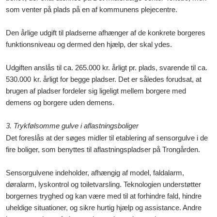
som venter på plads på en af kommunens plejecentre.
Den årlige udgift til pladserne afhænger af
de konkrete borgeres
funktionsniveau og dermed den hjælp, der skal ydes.
Udgiften anslås til ca. 265.000 kr. årligt pr. plads, svarende til ca.
530.000
kr. årligt for begge pladser.
Det er således forudsat, at
brugen af pladser fordeler sig ligeligt mellem borgere med
demens og borgere uden demens.
3. Trykfølsomme gulve i aflastningsboliger
Det foreslås at der søges midler til etablering af sensorgulve i de
fire boliger, som benyttes til aflastningspladser på Trongården.
Sensorgulvene indeholder, afhængig af model, faldalarm,
døralarm, lyskontrol og toiletvarsling. Teknologien understøtter
borgernes tryghed og kan være med til at forhindre fald, hindre
uheldige situationer, og sikre hurtig hjælp og assistance. Andre