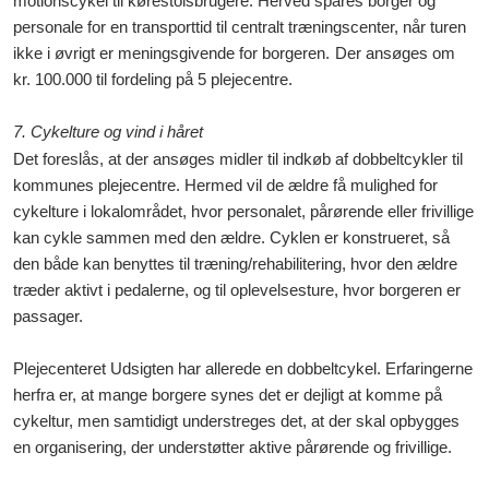
motionscykel til kørestolsbrugere. Herved spares borger og
personale for en transporttid til centralt træningscenter, når turen
ikke i øvrigt er meningsgivende for borgeren.
Der ansøges om
kr. 100.000 til fordeling på 5 plejecentre.
7. Cykelture og vind i håret
Det foreslås, at der ansøges midler til indkøb af dobbeltcykler til
kommunes plejecentre. Hermed vil de ældre få mulighed for
cykelture i lokalområdet, hvor personalet, pårørende eller frivillige
kan cykle sammen med den ældre. Cyklen er konstrueret, så
den både kan benyttes til træning/rehabilitering, hvor den ældre
træder aktivt i pedalerne, og til oplevelsesture, hvor borgeren er
passager.
Plejecenteret Udsigten har allerede en dobbeltcykel. Erfaringerne
herfra er, at mange borgere synes det er dejligt at komme på
cykeltur, men samtidigt understreges det, at der skal opbygges
en organisering, der understøtter aktive pårørende og frivillige.