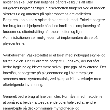
holder en ske. Den kan betjenes på forskellig vis alt efter
brugerens begrænsninger. Spiserobotten fungerer ved at maden
skæres ud og anrettes på spiserobottens drejetallerken.
Borgeren kan nu selv spise den anrettede mad. Enkelte borgere
har brug for en hjælpende hånd ind imellem til omplacering af
fødeemner, efterindstilling af spiserobotten og lign.
Administrationen ser muligheder i at implementere disse på
plejecentrene.
Vasketoiletter:
Vasketoilettet er et toilet med indbygget skylle- og
tørrefunktion. Der er allerede borgere i Gribskov, der har fået
bedre hygiejne og blevet mere selvhjulpne pga. af toiletterne. Det
foreslås, at borgerne på plejecentrene og i hjemmeplejen
screenes mere systematisk, ved hjælp at KLs værktøjer med
efterfølgende investering.
Generelt bedre brug af hjælpemidler:
Formålet med metoden er
at opnå et arbejdskraftbesparende potentiale ved at ændre
samarbejde på det kommunale myndigheds- og