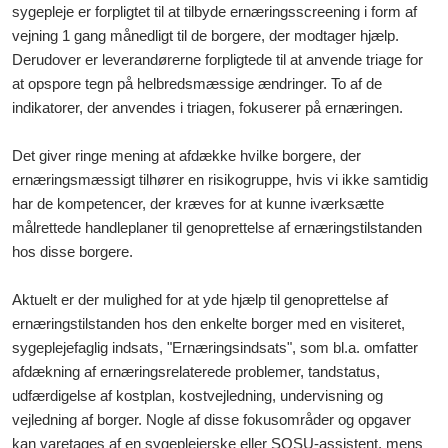
sygepleje er forpligtet til at tilbyde ernæringsscreening i form af
vejning 1 gang månedligt til de borgere, der modtager hjælp.
Derudover er leverandørerne forpligtede til at anvende triage for
at opspore tegn på
helbredsmæssige ændringer
.
To af de
indikatorer, der anvendes i triagen, fokuserer på ernæringen.
Det giver ringe mening at afdække hvilke borgere, der
ernæringsmæssigt tilhører en risikogruppe, hvis vi ikke samtidig
har de kompetencer, der kræves for at kunne iværksætte
målrettede handleplaner til genoprettelse af ernæringstilstanden
hos disse borgere.
Aktuelt er der mulighed for at yde hjælp til genoprettelse af
ernæringstilstanden hos den enkelte borger med en visiteret,
sygeplejefaglig indsats, "Ernæringsindsats", som bl.a. omfatter
afdækning af ernæringsrelaterede problemer, tandstatus,
udfærdigelse af kostplan, kostvejledning, undervisning og
vejledning af borger. Nogle af disse fokusområder og opgaver
kan varetages af en sygeplejerske eller SOSU-assistent, mens