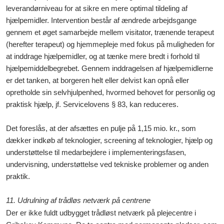
leverandørniveau for at sikre en mere optimal tildeling af
hjælpemidler. Intervention består af ændrede arbejdsgange
gennem et øget samarbejde mellem visitator, trænende terapeut
(herefter terapeut) og hjemmepleje med fokus på muligheden for
at inddrage hjælpemidler, og at tænke mere bredt i forhold til
hjælpemiddelbegrebet. Gennem inddragelsen af hjælpemidlerne
er det tanken, at borgeren helt eller delvist kan opnå eller
opretholde sin selvhjulpenhed, hvormed behovet for personlig og
praktisk hjælp, jf. Servicelovens § 83, kan reduceres.
Det foreslås, at der afsættes en pulje på 1,15 mio. kr., som
dækker indkøb af teknologier, screening af teknologier, hjælp og
understøttelse til medarbejdere i implementeringsfasen,
undervisning, understøttelse ved tekniske problemer og anden
praktik.
11. Udrulning af trådløs netværk på centrene
Der er ikke fuldt udbygget trådløst netværk på plejecentre i