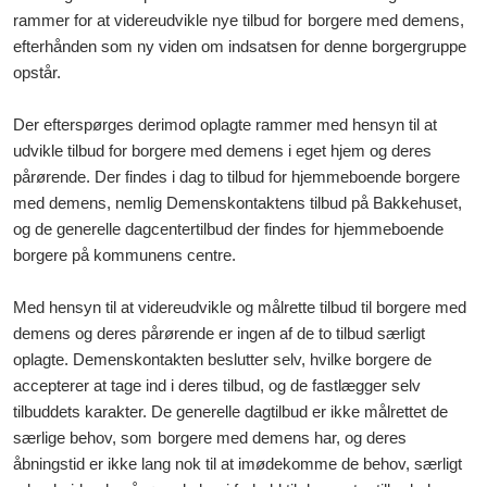
rammer for at videreudvikle nye tilbud for
borgere med demens
,
efterhånden som ny viden om indsatsen for denne borgergruppe
opstår.
Der
efterspørges derimod oplagte rammer med hensyn til at
udvikle tilbud for
borgere med demens
i eget hje
m og deres
pårørende. Der findes i dag to tilbud for
hjemmeboende borgere
med demens, nemlig Demenskontaktens tilbud på Bakkehuset,
og de generelle dagcentertilbud der findes for hjemmeboende
borgere på kommunens centre.
Med hensyn til at videreudvikle og målrette tilbud til
borgere med
demens og deres pårørende er ingen af de to tilbud særligt
oplagte. Demenskontakten beslutter selv, hvilke borgere de
accepterer at tage ind i deres tilbud, og de fastlægger selv
tilbuddets karakter. De generelle dagtilbud er ikke målrettet de
særlige behov, som
borgere med demens
har, o
g deres
åbningstid er ikke lang nok til at imødekomme de behov, særligt