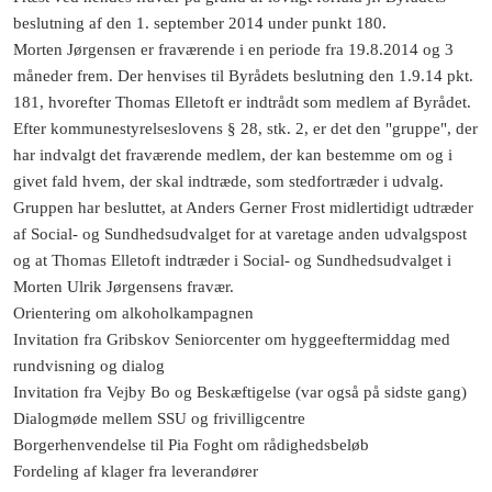
beslutning af den 1. september 2014 under punkt 180.
Morten Jørgensen er fraværende i en periode fra 19.8.2014 og 3
måneder frem. Der henvises til Byrådets beslutning den 1.9.14 pkt.
181, hvorefter Thomas Elletoft er indtrådt som medlem af Byrådet.
Efter kommunestyrelseslovens § 28, stk. 2, er det den "gruppe", der
har indvalgt det fraværende medlem, der kan bestemme om og i
givet fald hvem, der skal indtræde, som stedfortræder i udvalg.
Gruppen har besluttet, at Anders Gerner Frost midlertidigt udtræder
af Social- og Sundhedsudvalget for at varetage anden udvalgspost
og at Thomas Elletoft indtræder i Social- og Sundhedsudvalget i
Morten Ulrik Jørgensens fravær.
Orientering om alkoholkampagnen
Invitation fra Gribskov Seniorcenter om hyggeeftermiddag med
rundvisning og dialog
Invitation fra Vejby Bo og Beskæftigelse (var også på sidste gang)
Dialogmøde mellem SSU og frivilligcentre
Borgerhenvendelse til Pia Foght om rådighedsbeløb
Fordeling af klager fra leverandører