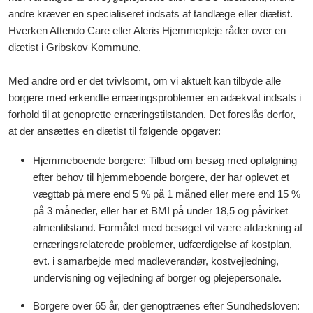
andre kræver en specialiseret indsats af tandlæge eller diætist.
Hverken Attendo Care eller Aleris Hjemmepleje råder over en
diætist i Gribskov Kommune.
Med andre ord er det tvivlsomt, om vi aktuelt kan tilbyde alle
borgere med erkendte ernæringsproblemer en adækvat indsats i
forhold til at genoprette ernæringstilstanden. Det foreslås derfor,
at der ansættes en diætist til følgende opgaver:
Hjemmeboende borgere: Tilbud om besøg med opfølgning
efter behov til hjemmeboende borgere, der har oplevet et
vægttab på mere end 5 % på 1 måned eller mere end 15 %
på 3 måneder, eller har et BMI på under 18,5 og påvirket
almentilstand. Formålet med besøget vil være afdækning af
ernæringsrelaterede problemer, udfærdigelse af kostplan,
evt. i samarbejde med madleverandør, kostvejledning,
undervisning og vejledning af borger og plejepersonale.
Borgere over 65 år, der genoptrænes efter Sundhedsloven: