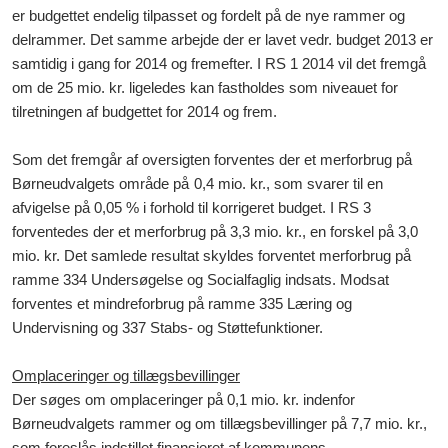
er budgettet endelig tilpasset og fordelt på de nye rammer og
delrammer. Det samme arbejde der er lavet vedr. budget 2013 er
samtidig i gang for 2014 og fremefter. I RS 1 2014 vil det fremgå
om de 25 mio. kr. ligeledes kan fastholdes som niveauet for
tilretningen af budgettet for 2014 og frem.
Som det fremgår af oversigten forventes
der et merforbrug på
Børneudvalgets område på
0,4 mio. kr., som svarer til en
afvigelse på 0,05 %
i forhold til korrigeret budget.
I RS 3
forventedes der et merforbrug på 3,3 mio. kr., en forskel på 3,0
mio. kr. Det samle
de resultat skyldes forventet merforbrug på
ramme 334 Undersøgelse og Socialfaglig indsats. Modsat
forventes et mindreforbrug på ramme 335 Læring og
Undervisning og 337 Stabs- og Støttefunktioner.
Omplaceringer og tillægsbevillinger
Der søges om omplaceringer på 0,1 mio. kr. indenfor
Børneudvalgets rammer og om tillægsbevillinger på 7,7 mio. kr.,
som foreslås indstillet finansieret af kommunens