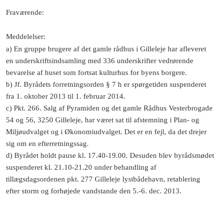
Fraværende
:
Meddelelser
:
a) En gruppe brugere af det gamle rådhus i Gilleleje har afleveret
en underskriftsindsamling med 336 underskrifter vedrørende
bevarelse af huset som fortsat kulturhus for byens borgere.
b) Jf. Byrådets forretningsorden § 7 h er spørgetiden suspenderet
fra 1. oktober 2013 til 1. februar 2014.
c) Pkt. 266. Salg af Pyramiden og det gamle Rådhus Vesterbrogade
54 og 56, 3250 Gilleleje, har været sat til afstemning i Plan- og
Miljøudvalget og i Økonomiudvalget. Det er en fejl, da det drejer
sig om en efterretningssag.
d) Byrådet holdt pause kl. 17.40-19.00. Desuden blev byrådsmødet
suspenderet kl. 21.10-21.20 under behandling af
tillægsdagsordenen pkt. 277 Gilleleje lystbådehavn, retablering
efter storm og forhøjede vandstande den 5.-6. dec. 2013.