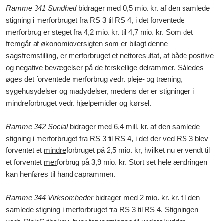
Ramme 341 Sundhed
bidrager med 0,5 mio. kr. af den samlede
stigning i merforbruget fra RS 3 til RS 4, i det forventede
merforbrug er steget fra 4,2 mio. kr. til 4,7 mio. kr. Som det
fremgår af økonomioversigten som er bilagt denne
sagsfremstilling, er merforbruget et nettoresultat, af både positive
og negative bevægelser på de forskellige delrammer. Således
øges det forventede merforbrug vedr. pleje- og træning,
sygehusydelser og madydelser, medens der er stigninger i
mindreforbruget vedr. hjælpemidler og kørsel.
Ramme 342 Social
bidrager med 6,4 mill. kr. af den samlede
stigning i merforbruget fra RS 3 til RS 4, i det der ved RS 3 blev
forventet et
mindre
forbruget på 2,5 mio. kr, hvilket nu er vendt til
et forventet
mer
forbrug på 3,9 mio. kr. Stort set hele ændringen
kan henføres til handicaprammen.
Ramme 344 Virksomheder
bidrager med 2 mio. kr. kr. til den
samlede stigning i merforbruget fra RS 3 til RS 4. Stigningen