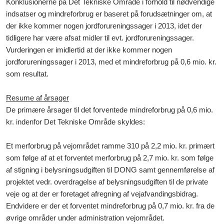
Konklusionerne på Det Tekniske Område i forhold til nødvendige
indsatser og mindreforbrug er baseret på forudsætninger om, at
der ikke kommer nogen jordforureningssager i 2013, idet der
tidligere har være afsat midler til evt. jordforureningssager.
Vurderingen er imidlertid at der ikke kommer nogen
jordforureningssager i 2013, med et mindreforbrug på 0,6 mio. kr.
som resultat.
Resume af årsager
De primære årsager til det forventede mindreforbrug på 0,6 mio.
kr. indenfor Det Tekniske Område skyldes:
Et merforbrug på vejområdet ramme 310 på 2,2 mio. kr. primært
som følge af at et forventet merforbrug på 2,7 mio. kr. som følge
af stigning i belysningsudgiften til DONG samt gennemførelse af
projektet vedr. overdragelse af belysningsudgiften til de private
veje og at der er foretaget afregning af vejafvandingsbidrag.
Endvidere er der et forventet mindreforbrug på 0,7 mio. kr. fra de
øvrige områder under administration vejområdet.