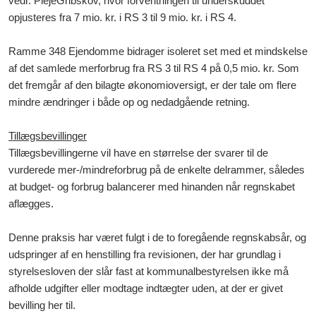
vedr. PlejeGribskov, hvor forventningen til underskuddet
opjusteres fra 7 mio. kr. i RS 3 til 9 mio. kr. i RS 4.
Ramme 348 Ejendomme bidrager isoleret set med et mindskelse
af det samlede merforbrug fra RS 3 til RS 4 på 0,5 mio. kr. Som
det fremgår af den bilagte økonomioversigt, er der tale om flere
mindre ændringer i både op og nedadgående retning.
Tillægsbevillinger
Tillægsbevillingerne vil have en størrelse der svarer til de
vurderede mer-/mindreforbrug på de enkelte delrammer, således
at budget- og forbrug balancerer med hinanden når regnskabet
aflægges.
Denne praksis har været fulgt i de to foregående regnskabsår, og
udspringer af en henstilling fra revisionen, der har grundlag i
styrelsesloven der slår fast at kommunalbestyrelsen ikke må
afholde udgifter eller modtage indtægter uden, at der er givet
bevilling her til.