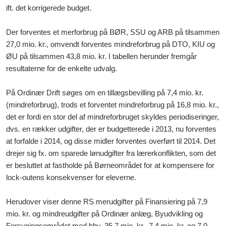
ift. det korrigerede budget.
Der forventes et merforbrug på BØR, SSU og ARB på tilsammen
27,0 mio. kr., omvendt forventes mindreforbrug på DTO, KIU og
ØU på tilsammen 43,8 mio. kr. I tabellen herunder fremgår
resultaterne for de enkelte udvalg.
På Ordinær Drift søges om en tillægsbevilling på 7,4 mio. kr.
(mindreforbrug), trods et forventet mindreforbrug på 16,8 mio. kr.,
det er fordi en stor del af mindreforbruget skyldes periodiseringer,
dvs. en rækker udgifter, der er budgetterede i 2013, nu forventes
at forfalde i 2014, og disse midler forventes overført til 2014. Det
drejer sig fx. om sparede lønudgifter fra lærerkonflikten, som det
er besluttet at fastholde på Børneområdet for at kompensere for
lock-outens konsekvenser for eleverne.
Herudover viser denne RS merudgifter på Finansiering på 7,9
mio. kr. og mindreudgifter på Ordinær anlæg, Byudvikling og
Forsyningsområdet med hhv. 35,7 mio. kr., 7,4 mio. kr. og 7,0