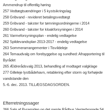
Ammendrup til offentlig høring
257 Vedtægtsændringer i 5 kystsikringslag
258 Gribvand - revideret betalingsvedtægt
259 Gribvand - takster for tømningsordningerne i 2014
260 Gribvand - takster for kloakforsyningen i 2014
261 Varmeforsyningsplan - endelig vedtagelse
262 Spildevandsplan 2013-2017 - endelig vedtagelse
263 Sommerarrangementer i Tisvildeleje
264 Temaudvalg om forebyggelse og sundhed: Afrapportering til
Byrådet
265 Ældrerådsvalg 2013, behandling af modtaget valgklage
277 Gilleleje lystbådehavn, retablering efter storm og forhøjede
vandstande den
5.-6. dec. 2013. TILLÆGSDAGSORDEN.
Efterretningssager
266 Salg af Pyramiden og det gamle Rådhus Vesterbrogade 54