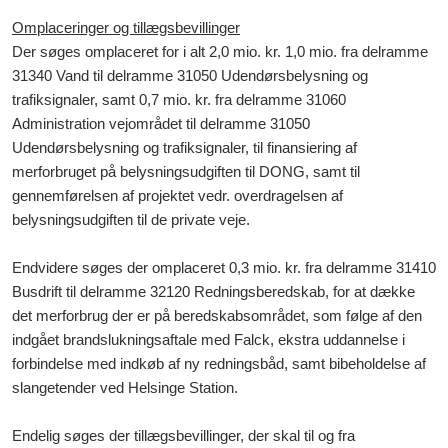
Omplaceringer og tillægsbevillinger
Der søges omplaceret for i alt 2,0 mio. kr. 1,0 mio. fra delramme
31340 Vand til delramme 31050 Udendørsbelysning og
trafiksignaler, samt 0,7 mio. kr. fra delramme 31060
Administration vejområdet til delramme 31050
Udendørsbelysning og trafiksignaler, til finansiering af
merforbruget på belysningsudgiften til DONG, samt til
gennemførelsen af projektet vedr. overdragelsen af
belysningsudgiften til de private veje.
Endvidere søges der omplaceret 0,3 mio. kr. fra delramme 31410
Busdrift til delramme 32120 Redningsberedskab, for at dække
det merforbrug der er på beredskabsområdet, som følge af den
indgået brandslukningsaftale med Falck, ekstra uddannelse i
forbindelse med indkøb af ny redningsbåd, samt bibeholdelse af
slangetender ved Helsinge Station.
Endelig søges der tillægsbevillinger, der skal til og fra