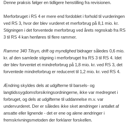
Denne praksis følger en tidligere henstilling fra revisionen.
Merforbruget i RS 4 er mere end fordoblet i forhold til vurderingen
ved RS 3, hvor der blev vurderet et merforbrug på 8,1 mio. kr.
Stigningen i det forventede merforbrug ved årets regnskab fra RS
3 til RS 4 kan henføres til flere rammer.
Ramme 340 Tilsyn, drift og myndighed
bidrager således 0,6 mio.
kr. af den samlede stigning i merforbruget fra RS 3 til RS 4. Idet
der blev forventet et mindreforbrug på 1,8 mio. kr. ved RS 3, det
forventede mindreforbrug er reduceret til 1,2 mio. kr. ved RS 4.
Ændring skyldes dels at udgifterne til barsels- og
langtidssygdomsforsikringsordningerne, ikke var medregnet i
forbruget, og dels at udgifterne til uddannelse m.v. var
undervurderet. Der er således ikke sket ændringer i antallet af
ansatte eller lignende - det er ene og alene ændringer i
fremskrivningsmetoden der forklarer forskellen.