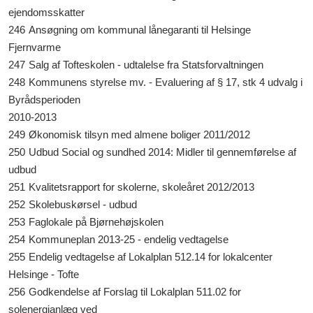
ejendomsskatter
246
Ansøgning om kommunal lånegaranti til Helsinge
Fjernvarme
247
Salg af Tofteskolen - udtalelse fra Statsforvaltningen
248
Kommunens styrelse mv. - Evaluering af § 17, stk 4 udvalg i
Byrådsperioden
2010-2013
249
Økonomisk tilsyn med almene boliger 2011/2012
250
Udbud Social og sundhed 2014: Midler til gennemførelse af
udbud
251
Kvalitetsrapport for skolerne, skoleåret 2012/2013
252
Skolebuskørsel - udbud
253
Faglokale på Bjørnehøjskolen
254
Kommuneplan 2013-25 - endelig vedtagelse
255
Endelig vedtagelse af Lokalplan 512.14 for lokalcenter
Helsinge - Tofte
256
Godkendelse af Forslag til Lokalplan 511.02 for
solenergianlæg ved